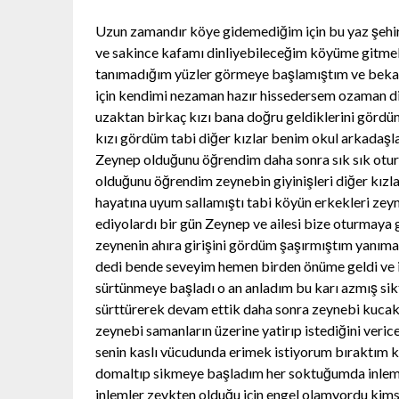
Uzun zamandır köye gidemediğim için bu yaz şehir
ve sakince kafamı dinliyebileceğim köyüme gitme
tanımadığım yüzler görmeye başlamıştım ve bekard
için kendimi nezaman hazır hissedersem ozaman di
uzaktan birkaç kızı bana doğru geldiklerini gördü
kızı gördüm tabi diğer kızlar benim okul arkadaşla
Zeynep olduğunu öğrendim daha sonra sık sık otur
olduğunu öğrendim zeynebin giyinişleri diğer kızla
hayatına uyum sallamıştı tabi köyün erkekleri ze
ediyolardı bir gün Zeynep ve ailesi bize oturmaya 
zeynenin ahıra girişini gördüm şaşırmıştım yanıma
dedi bende seveyim hemen birden önüme geldi ve 
sürtünmeye başladı o an anladım bu karı azmış sik
sürttürerek devam ettik daha sonra zeynebi kucak
zeynebi samanların üzerine yatirıp istediğini veri
senin kaslı vücudunda erimek istiyorum bıraktım ke
domaltıp sikmeye başladım her soktuğumda inlemey
inlemler zevkten olduğu için engel olamyordu kims