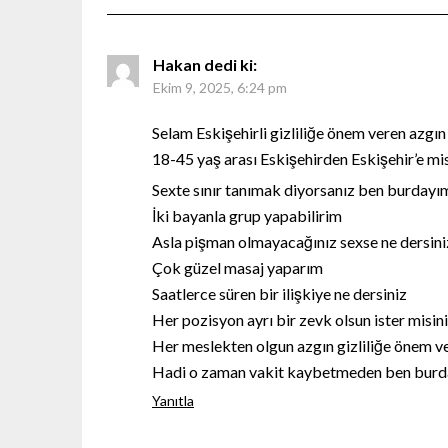
Hakan
dedi ki:
Ekim 9, 2025, 6:24 pm
Selam Eskişehirli gizliliğe önem veren azgı
18-45 yaş arası Eskişehirden Eskişehir’e mi
Sexte sınır tanımak diyorsanız ben burdayı
İki bayanla grup yapabilirim
Asla pişman olmayacağınız sexse ne dersini
Çok güzel masaj yaparım
Saatlerce süren bir ilişkiye ne dersiniz
Her pozisyon ayrı bir zevk olsun ister misin
Her meslekten olgun azgın gizliliğe önem 
Hadi o zaman vakit kaybetmeden ben burd
Yanıtla