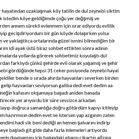
 hayatından uzaklaşmak köy tatilin de dul zeynebi siktim
k istedim köye geldiğimde çoğu yer değşmiş ve
ım annem sürekli evlenmem için ısrar ediyordu evlilik
yip gecişdiriyordum bir gün köyde dolaşırken yolsa
m ve yaklaştkca ortalarında güzel ismini bilmediğim bir
rım idi ayak üstü biraz sohbet ettikten sonra adının
malarda yollarda görerek sohbetimiz koyulaştı dul
rdan farklıydı çünkü şehirde evli olarak yaşamış ve şehir
ynebi gördüğünde hepsi 31 ceker posiyonda zeynebi hayal
geldiler bende o sırada ahırda hayvanları severken birden
 gelip hayvanları seviyorsun galiba dedi evet dedim aa
ineğin kafasını okşamaya başadı aniden banada
tirecek yer arıyordu bir süre sessizce arkadan
layıp doğruca samanlığa doğru götürdüm kapıyı kitleyip
cem hazırmısın dedim evet ne istersen yap azgınım zaten
ndimi hadi sik beni dediği an hemen şalvarını indirip
e başladı git gide daha fazla inlemeleri artıyordu
enin duymaması için başındaki eşarpı cikartıp ağzına