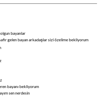
n olgun bayanlar
safir gelen bayan arkadaşlar sizi özelime bekliyorum
m
z
iz
veren bayanı bekliyorum
ayım sen nerdesin