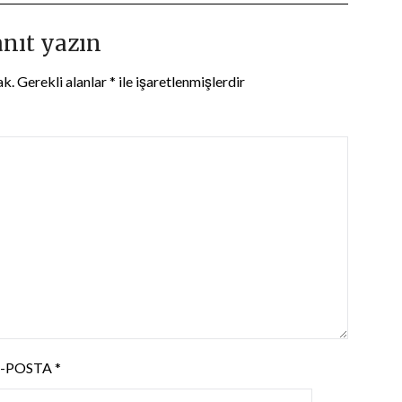
anıt yazın
ak.
Gerekli alanlar
*
ile işaretlenmişlerdir
E-POSTA
*