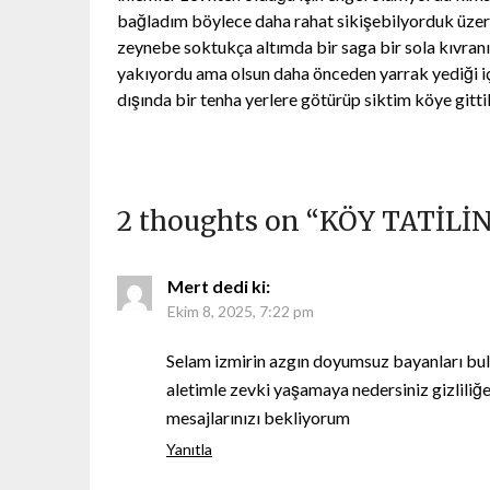
bağladım böylece daha rahat sikişebilyorduk üzerin
zeynebe soktukça altımda bir saga bir sola kıvran
yakıyordu ama olsun daha önceden yarrak yediği iç
dışında bir tenha yerlere götürüp siktim köye git
2 thoughts on “
KÖY TATİLİ
Mert
dedi ki:
Ekim 8, 2025, 7:22 pm
Selam izmirin azgın doyumsuz bayanları bulu
aletimle zevki yaşamaya nedersiniz gizliliğ
mesajlarınızı bekliyorum
Yanıtla