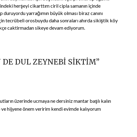
deki herşeyi cikarttım ciril cipla samanın içinde
ıp duruyordu yarrağımın büyük olması biraz canını
in tecrübeli orosbuydu daha sonraları ahırda sikiştik köy
tikçe caktirmadan sikeye devam ediyorum.
N DE DUL ZEYNEBİ SİKTİM
”
tların üzerinde ucmaya ne dersiniz mantar başlı kalın
e ve hijyene önem veririm kendi evimde kalıyorum