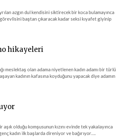
ılan azgın dul kendisini siktirecek bir koca bulamayınca
görevlisini baştan çıkaracak kadar seksi kıyafet giyinip
no hikayeleri
ğı meslektaş olan adama niyetlenen kadın adamı bir türlü
 yaşayan kadının kafasına koyduğunu yapacak diye adamın
luyor
dir aşık olduğu komşusunun kızını evinde tek yakalayınca
 genç kadın ilk başlarda direniyor ve bağırıyor….