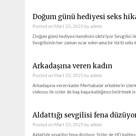
Doğum günü hediyesi seks hik
Posted on
Mart 23, 2025
by
admin
Doğum günü hediyesi kendisini siktiriyor Sevgilisi ile
Sevgilisinin her zaman ısrar eden ama bir türlü sek
Arkadaşına veren kadın
Posted on
Mart 23, 2025
by
admin
Arkadaşına veren kadın Merhabalar erkeklerin izlerke
videosu ile sizler de baş başa kaldığınızı belirtmek 
Aldattığı sevgilisi fena düzüyor
Posted on
Mart 23, 2025
by
admin
Aldattığı sevgilisi fena düzüyor. Sizler de HD kalites