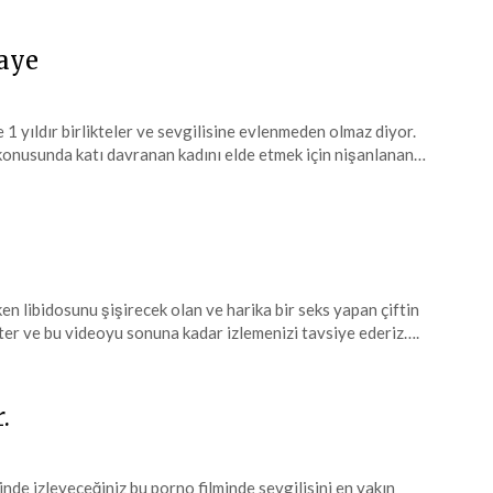
aye
 1 yıldır birlikteler ve sevgilisine evlenmeden olmaz diyor.
s konusunda katı davranan kadını elde etmek için nişanlanan…
n libidosunu şişirecek olan ve harika bir seks yapan çiftin
ister ve bu videoyu sonuna kadar izlemenizi tavsiye ederiz….
.
inde izleyeceğiniz bu porno filminde sevgilisini en yakın