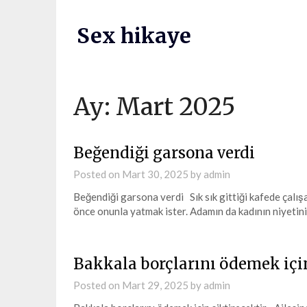
Skip
to
Sex hikaye
content
Ay:
Mart 2025
Beğendiği garsona verdi
Posted on
Mart 30, 2025
by
admin
Beğendiği garsona verdi Sık sık gittiği kafede çalış
önce onunla yatmak ister. Adamın da kadının niyetin
Bakkala borçlarını ödemek için
Posted on
Mart 29, 2025
by
admin