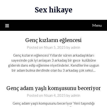
Skip
Sex hikaye
to
content
Menu
Genç kızların eğlencesi
Posted on
Nisan 5, 2025
by
admin
Genç kızların eğlencesi Yıllardır süren arkadaşlıkları
sayesinde çok iyi anlaşan 3 arkadaş bir gece kulübüne
giderek dans edip eğlenme niyetindeler. Kendilerine uygun
bir adam bulma derdinde olan bu 3 arkadaş çok seksi…
Genç adam yaşlı komşusunu beceriyor
Posted on
Nisan 4, 2025
by
admin
Genç adam yaşlı komşusunu beceriyor Yeni taşındığı