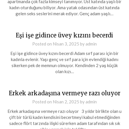
apartmanda çok fazla kimseyi tanımıyor. Üst katında yaşlı bir
kadın oturduğunu biliyor. Ama yatak odasından üst katında
gelen seks seslerini merak ediyor. Genç adam yaşlı…
Eşi işe gidince üvey kızını becerdi
Posted on
Nisan 3, 2025
by
admin
Eşi işe gidince üvey kızını becerdi Adam sırf parası için bir
kadınla evlenir. Yaşı genç ve sırf para için evlendiği kadını
sikerken pek de memnun olmuyor. Kendinden 2 yaş küçük
olan kızı…
Erkek arkadaşına vermeye razı oluyor
Posted on
Nisan 2, 2025
by
admin
Erkek arkadaşına vermeye razı oluyor 3 yıldır birlikte olan u
çift bir türlü kadın kendisini becertmeyi kabul etmediğinden
sadece flört tarzında ilişki sürerken adam tarafından sık sık