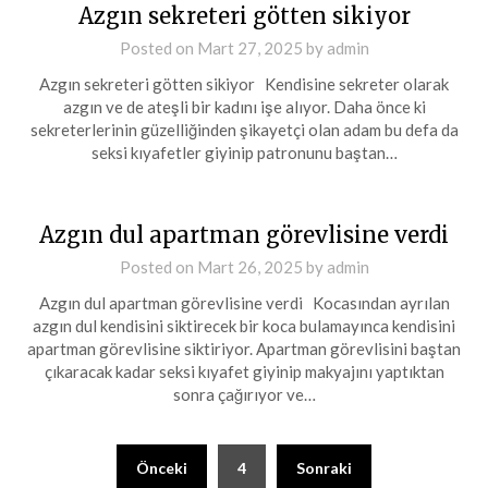
Azgın sekreteri götten sikiyor
Posted on
Mart 27, 2025
by
admin
Azgın sekreteri götten sikiyor Kendisine sekreter olarak
azgın ve de ateşli bir kadını işe alıyor. Daha önce ki
sekreterlerinin güzelliğinden şikayetçi olan adam bu defa da
seksi kıyafetler giyinip patronunu baştan…
Azgın dul apartman görevlisine verdi
Posted on
Mart 26, 2025
by
admin
Azgın dul apartman görevlisine verdi Kocasından ayrılan
azgın dul kendisini siktirecek bir koca bulamayınca kendisini
apartman görevlisine siktiriyor. Apartman görevlisini baştan
çıkaracak kadar seksi kıyafet giyinip makyajını yaptıktan
sonra çağırıyor ve…
Yazı
Önceki
4
Sonraki