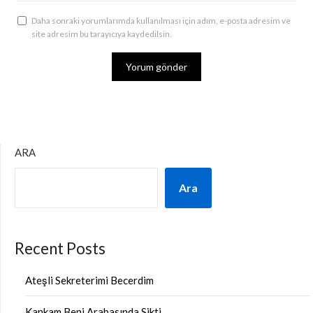
Daha sonraki yorumlarımda kullanılması için adım, e-posta adresim ve
site adresim bu tarayıcıya kaydedilsin.
ARA
Ara
Recent Posts
Ateşli Sekreterimi Becerdim
Kankam Beni Arabasında Sikti