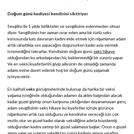
Doğum günü hediyesi kendisini siktiriyor
Sevgilisi ile 1 yıldır birlikteler ve sevgilisine evlenmeden olmaz
diyor. Sevgilisinin her zaman ısrar eden ama bir türlü seks
konusunda katı davranan kadını elde etmek için nişanlanan adam
artık rahatlıkla ses yapacağını düşünürken kadın asla vermek
istemediğini tekrarlar. Kendisinin doğum günü
seks hikaye
olduğundan kız arkadaşından hiç beklenmediği bir sürpriz yapar.
Ve en seksi kıyafetlerini giyip ailesinin de olmadığı zamanda
adamı evine davet ederek hoş bir doğum günü yaşamak
isteyecektir.
En kaliteli
seks
görüşmelerinde bulunup da harika bir seksi
yaşama isteğinde olduğundan adamın da aklını başından alacak
kadar güzel giyinip onun karşısına çıktığından dayanamayan genç
adam sevgilisinin seks hikaye bu kıyafetler içinde görünce
nişanlısının artık razı olduğunu ve kendisine vereceği için çok
mutlu olur ve güzel kadın olarak seksiliğine adeta büyülemiş
olduğundan kadını yatırıp bir güzel yalamaya başlar. Onun o güzel
amını yalar ve sularını yaladıktan sonra kadının amına yarağını