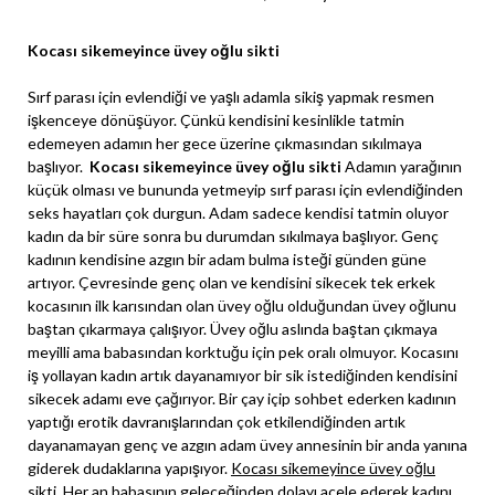
Kocası sikemeyince üvey oğlu sikti
Sırf parası için evlendiği ve yaşlı adamla sikiş yapmak resmen
işkenceye dönüşüyor. Çünkü kendisini kesinlikle tatmin
edemeyen adamın her gece üzerine çıkmasından sıkılmaya
başlıyor.
Kocası sikemeyince üvey oğlu sikti
Adamın yarağının
küçük olması ve bununda yetmeyip sırf parası için evlendiğinden
seks hayatları çok durgun. Adam sadece kendisi tatmin oluyor
kadın da bir süre sonra bu durumdan sıkılmaya başlıyor. Genç
kadının kendisine azgın bir adam bulma isteği günden güne
artıyor. Çevresinde genç olan ve kendisini sikecek tek erkek
kocasının ilk karısından olan üvey oğlu olduğundan üvey oğlunu
baştan çıkarmaya çalışıyor. Üvey oğlu aslında baştan çıkmaya
meyilli ama babasından korktuğu için pek oralı olmuyor. Kocasını
iş yollayan kadın artık dayanamıyor bir sik istediğinden kendisini
sikecek adamı eve çağırıyor. Bir çay içip sohbet ederken kadının
yaptığı erotik davranışlarından çok etkilendiğinden artık
dayanamayan genç ve azgın adam üvey annesinin bir anda yanına
giderek dudaklarına yapışıyor.
Kocası sikemeyince üvey oğlu
sikti
Her an babasının geleceğinden dolayı acele ederek kadını