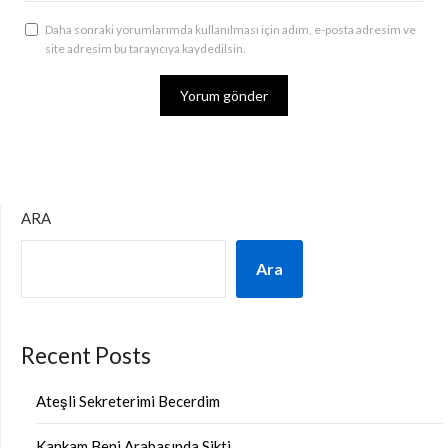
Daha sonraki yorumlarımda kullanılması için adım, e-posta adresim ve
site adresim bu tarayıcıya kaydedilsin.
ARA
Ara
Recent Posts
Ateşli Sekreterimi Becerdim
Kankam Beni Arabasında Sikti