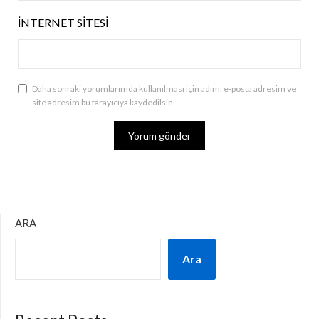
İNTERNET SITESI
Daha sonraki yorumlarımda kullanılması için adım, e-posta adresim ve
site adresim bu tarayıcıya kaydedilsin.
ARA
Ara